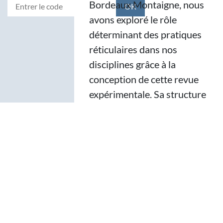
Bordeaux Montaigne, nous
avons exploré le rôle
déterminant des pratiques
réticulaires dans nos
disciplines grâce à la
conception de cette revue
expérimentale. Sa structure
s’articule autour de la
notion de réseau, qui a
guidé notre travail de
réflexion et d’exploration
des outils numériques
débouchant sur ce
prototype. Dans un
contexte inédit de crise